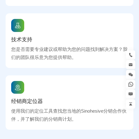
技术支持
您是否需要专业建议或帮助为您的问题找到解决方案？我
们的团队很乐意为您提供帮助。
经销商定位器
使用我们的定位工具查找您当地的Sinohesive分销合作伙
伴，并了解我们的分销商计划。